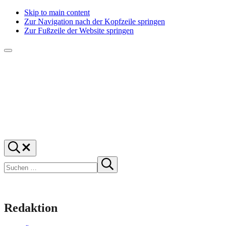
Skip to main content
Zur Navigation nach der Kopfzeile springen
Zur Fußzeile der Website springen
Menü
f1rstlife
Und
Suchen
was
…
Suchen
denkst
Suche
starten
du?
Redaktion