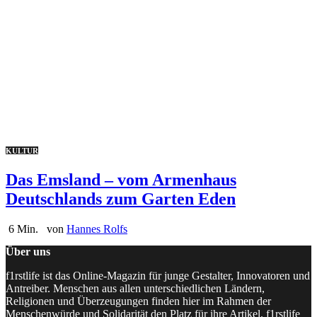
KULTUR
Das Emsland – vom Armenhaus
Deutschlands zum Garten Eden
6 Min.
von
Hannes Rolfs
Über uns
f1rstlife ist das Online-Magazin für junge Gestalter, Innovatoren und
Antreiber. Menschen aus allen unterschiedlichen Ländern,
Religionen und Überzeugungen finden hier im Rahmen der
Menschenwürde und Solidarität den Platz für ihre Artikel. f1rstlife