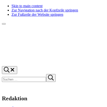
Skip to main content
Zur Navigation nach der Kopfzeile springen
Zur Fußzeile der Website springen
Menü
f1rstlife
Und
Suchen
was
…
Suchen
denkst
Suche
starten
du?
Redaktion