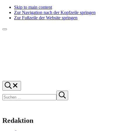
Skip to main content
Zur Navigation nach der Kopfzeile springen
Zur Fußzeile der Website springen
Menü
f1rstlife
Und
Suchen
was
…
Suchen
denkst
Suche
starten
du?
Redaktion