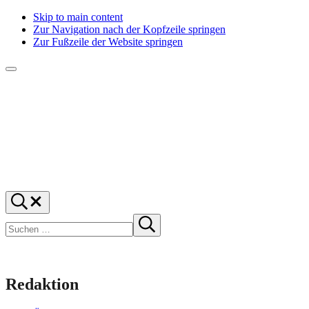
Skip to main content
Zur Navigation nach der Kopfzeile springen
Zur Fußzeile der Website springen
Menü
f1rstlife
Und
Suchen
was
…
Suchen
denkst
Suche
starten
du?
Redaktion