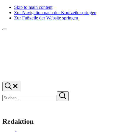
Skip to main content
Zur Navigation nach der Kopfzeile springen
Zur Fußzeile der Website springen
Menü
f1rstlife
Und
Suchen
was
…
Suchen
denkst
Suche
starten
du?
Redaktion