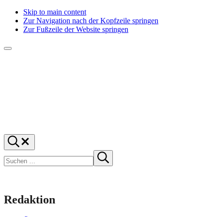
Skip to main content
Zur Navigation nach der Kopfzeile springen
Zur Fußzeile der Website springen
Menü
f1rstlife
Und
Suchen
was
…
Suchen
denkst
Suche
starten
du?
Redaktion