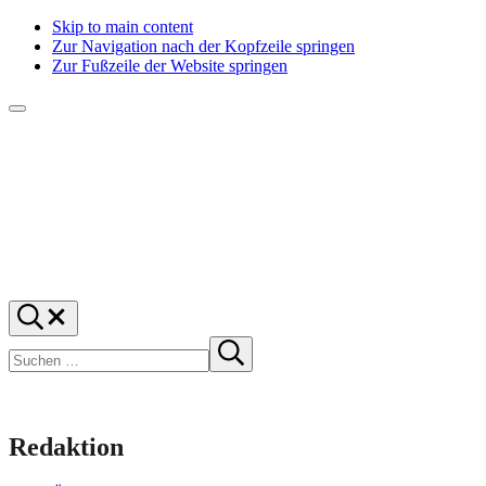
Skip to main content
Zur Navigation nach der Kopfzeile springen
Zur Fußzeile der Website springen
Menü
f1rstlife
Und
Suchen
was
…
Suchen
denkst
Suche
starten
du?
Redaktion