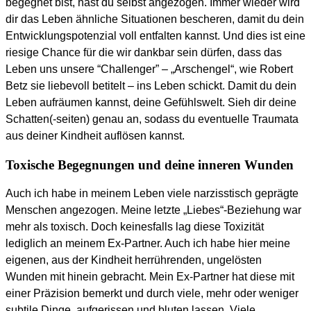
begegnet bist, hast du selbst angezogen. Immer wieder wird
dir das Leben ähnliche Situationen bescheren, damit du dein
Entwicklungspotenzial voll entfalten kannst. Und dies ist eine
riesige Chance für die wir dankbar sein dürfen, dass das
Leben uns unsere “Challenger” – „Arschengel“, wie Robert
Betz sie liebevoll betitelt – ins Leben schickt. Damit du dein
Leben aufräumen kannst, deine Gefühlswelt. Sieh dir deine
Schatten(-seiten) genau an, sodass du eventuelle Traumata
aus deiner Kindheit auflösen kannst.
Toxische Begegnungen und deine inneren Wunden
Auch ich habe in meinem Leben viele narzisstisch geprägte
Menschen angezogen. Meine letzte „Liebes“-Beziehung war
mehr als toxisch. Doch keinesfalls lag diese Toxizität
lediglich an meinem Ex-Partner. Auch ich habe hier meine
eigenen, aus der Kindheit herrührenden, ungelösten
Wunden mit hinein gebracht. Mein Ex-Partner hat diese mit
einer Präzision bemerkt und durch viele, mehr oder weniger
subtile Dinge, aufgerissen und bluten lassen. Viele