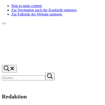
Skip to main content
Zur Navigation nach der Kopfzeile springen
Zur Fußzeile der Website springen
Menü
f1rstlife
Und
Suchen
was
…
Suchen
denkst
Suche
starten
du?
Redaktion