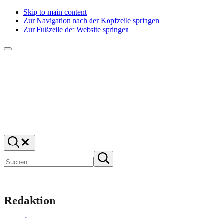
Skip to main content
Zur Navigation nach der Kopfzeile springen
Zur Fußzeile der Website springen
Menü
f1rstlife
Und
Suchen
was
…
Suchen
denkst
Suche
starten
du?
Redaktion