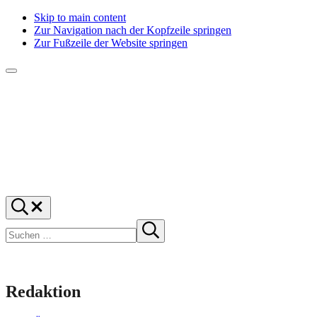
Skip to main content
Zur Navigation nach der Kopfzeile springen
Zur Fußzeile der Website springen
Menü
f1rstlife
Und
Suchen
was
…
Suchen
denkst
Suche
starten
du?
Redaktion