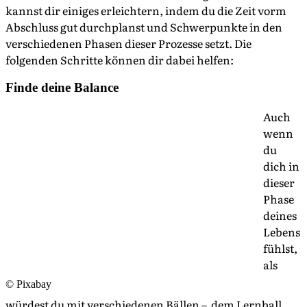
kannst dir einiges erleichtern, indem du die Zeit vorm
Abschluss gut durchplanst und Schwerpunkte in den
verschiedenen Phasen dieser Prozesse setzt. Die
folgenden Schritte können dir dabei helfen:
Finde deine Balance
Auch
wenn
du
dich in
dieser
Phase
deines
Lebens
fühlst,
als
© Pixabay
würdest du mit verschiedenen Bällen – dem Lernball,