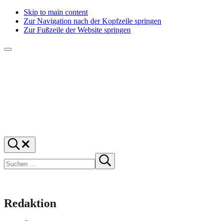
Skip to main content
Zur Navigation nach der Kopfzeile springen
Zur Fußzeile der Website springen
Menü
f1rstlife
Und
Suchen
was
…
Suchen
denkst
Suche
starten
du?
Redaktion