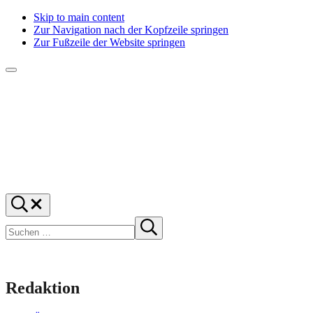
Skip to main content
Zur Navigation nach der Kopfzeile springen
Zur Fußzeile der Website springen
Menü
f1rstlife
Und
Suchen
was
…
Suchen
denkst
Suche
starten
du?
Redaktion