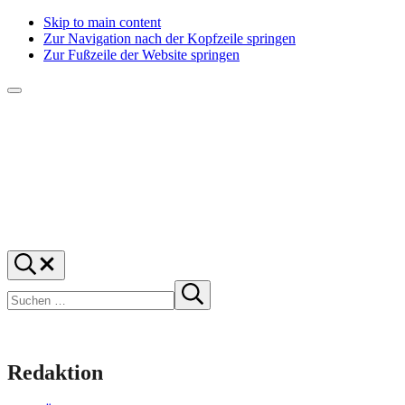
Skip to main content
Zur Navigation nach der Kopfzeile springen
Zur Fußzeile der Website springen
Menü
f1rstlife
Und
Suchen
was
…
Suchen
denkst
Suche
starten
du?
Redaktion