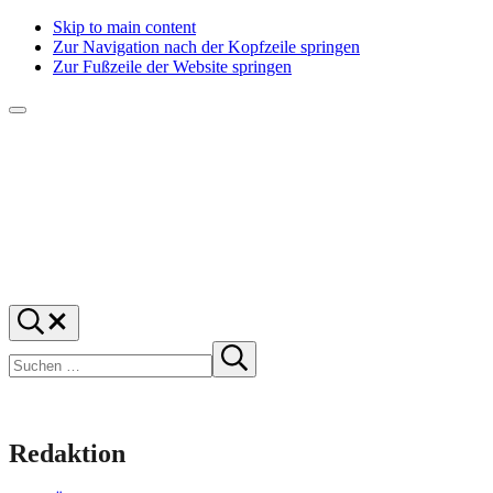
Skip to main content
Zur Navigation nach der Kopfzeile springen
Zur Fußzeile der Website springen
Menü
f1rstlife
Und
Suchen
was
…
Suchen
denkst
Suche
starten
du?
Redaktion