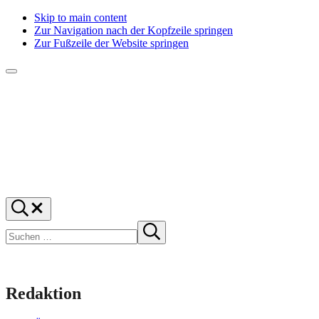
Skip to main content
Zur Navigation nach der Kopfzeile springen
Zur Fußzeile der Website springen
Menü
f1rstlife
Und
Suchen
was
…
Suchen
denkst
Suche
starten
du?
Redaktion