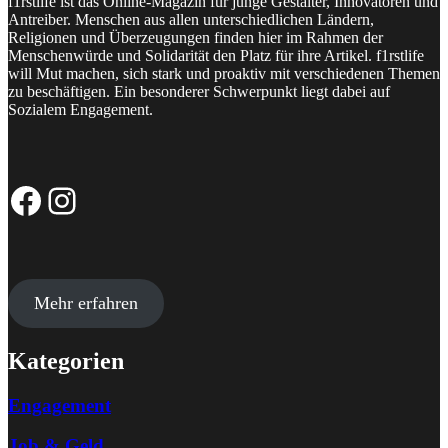
f1rstlife ist das Online-Magazin für junge Gestalter, Innovatoren und
Antreiber. Menschen aus allen unterschiedlichen Ländern,
Religionen und Überzeugungen finden hier im Rahmen der
Menschenwürde und Solidarität den Platz für ihre Artikel. f1rstlife
will Mut machen, sich stark und proaktiv mit verschiedenen Themen
zu beschäftigen. Ein besonderer Schwerpunkt liegt dabei auf
Sozialem Engagement.
Facebook-Seite
Instagram-Profil
Mehr erfahren
Kategorien
Engagement
Job & Geld