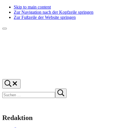
Skip to main content
Zur Navigation nach der Kopfzeile springen
Zur Fußzeile der Website springen
Menü
f1rstlife
Und
Suchen
was
…
Suchen
denkst
Suche
starten
du?
Redaktion