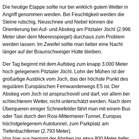
Die heutige Etappe sollte nur bei wirklich gutem Wetter in
Angriff genommen werden. Bei Feuchtigkeit werden die
Steine rutschig, Neuschnee und Nebel können die
Orientierung bei Auf- und Abstieg am Pitztaler Jöchl (2.996
Meter über dem Meeresspiegel) durchaus zum Problem
werden lassen. Im Zweifel sollte man lieber eine Nacht
länger auf der Braunschweiger Hütte bleiben.
Der Tag beginnt mit dem Aufstieg zum knapp 3.000 Meter
hoch gelegenem Pitztaler Jöchl. Lohn der Mühen ist der
großartige Ausblick vom Joch, das der höchste Punkt des
regulären Europäischen Fernwanderwegs E5 ist. Der
Abstieg vom Joch ist anspruchsvoll und darf, vor allem bei
schlechterem Wetter, nicht unterschätzt werden. Nach dem
Überqueren einiger Schneefelder fährt man mit einem Bus
oder Taxi durch den Rosi-Mittermeier-Tunnel, Europas
höchstgelegenem Autotunnel, zum Parkplatz am
Tiefenbachferner (2.793 Meter).
Von hier aus beginnt der Abstieg ins etwa 800 Meter tiefer