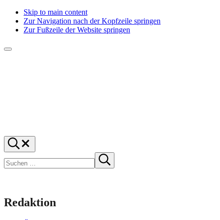
Skip to main content
Zur Navigation nach der Kopfzeile springen
Zur Fußzeile der Website springen
Menü
f1rstlife
Und
Suchen
was
…
Suchen
denkst
Suche
starten
du?
Redaktion