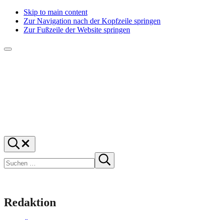
Skip to main content
Zur Navigation nach der Kopfzeile springen
Zur Fußzeile der Website springen
Menü
f1rstlife
Und
Suchen
was
…
Suchen
denkst
Suche
starten
du?
Redaktion